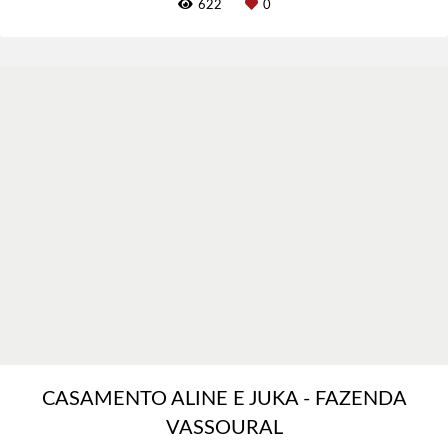
430
1
CASAMENTO THAYANE E RICARDO - HIS
EVENTOS
CASAMENTOS
MOGI DAS CRUZES-SP
866
1